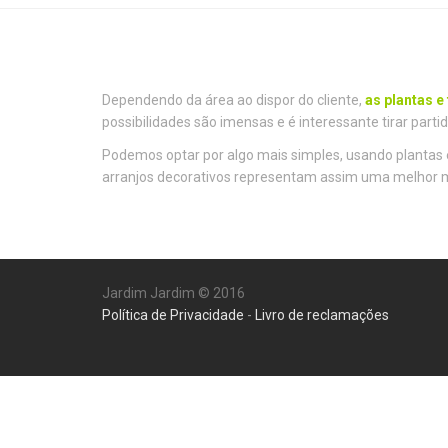
Dependendo da área ao dispor do cliente,
as plantas e
possibilidades são imensas e é interessante tirar part
Podemos optar por algo mais simples, usando plantas 
arranjos decorativos representam assim uma melhor ma
Jardim Jardim © 2016
Política de Privacidade
-
Livro de reclamações