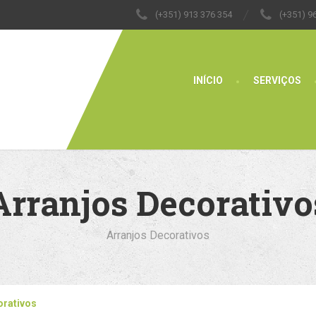
(+351) 913 376 354
(+351) 9
INÍCIO
SERVIÇOS
Arranjos Decorativo
Arranjos Decorativos
orativos