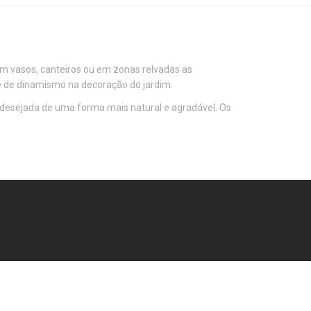
Em vasos, canteiros ou em zonas relvadas as
 e de dinamismo na decoração do jardim.
 desejada de uma forma mais natural e agradável. Os