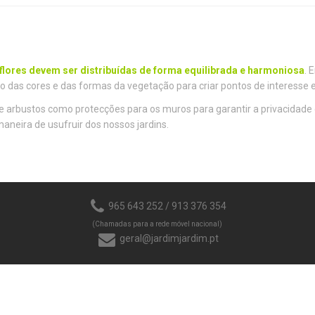
 flores devem ser distribuídas de forma equilibrada e harmoniosa
. 
ido das cores e das formas da vegetação para criar pontos de interesse
e arbustos como protecções para os muros para garantir a privacidade
neira de usufruir dos nossos jardins.
965 643 252 / 913 376 354
(Chamadas para a rede móvel nacional)
geral@jardimjardim.pt