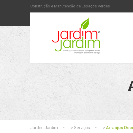
Construção e Manutenção de Espaços Verdes
Jardim Jardim
>
Serviços
>
Arranjos Dec