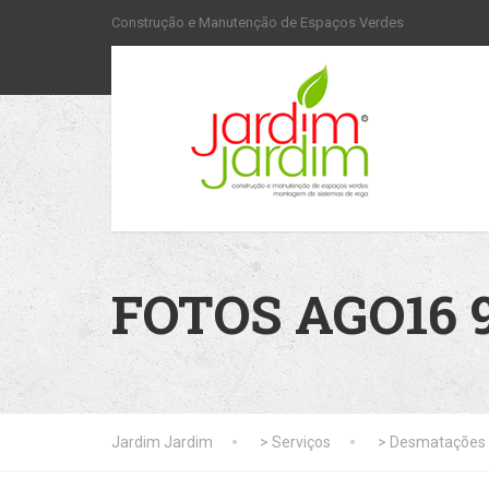
Construção e Manutenção de Espaços Verdes
FOTOS AGO16 
Jardim Jardim
>
Serviços
>
Desmatações 