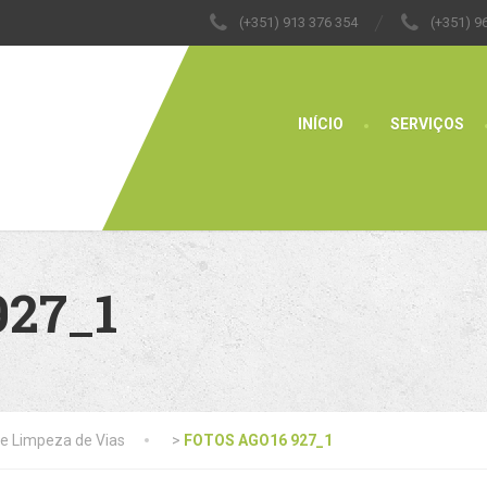
(+351) 913 376 354
(+351) 9
INÍCIO
SERVIÇOS
927_1
e Limpeza de Vias
>
FOTOS AGO16 927_1