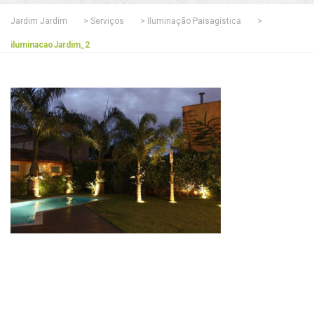
Jardim Jardim
>
Serviços
>
Iluminação Paisagística
>
iluminacaoJardim_2