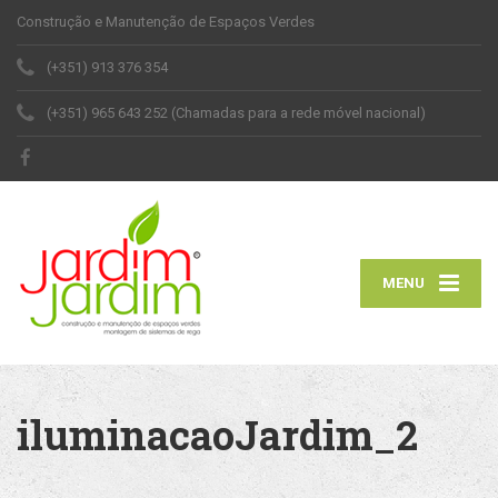
Construção e Manutenção de Espaços Verdes
(+351) 913 376 354
(+351) 965 643 252 (Chamadas para a rede móvel nacional)
MENU
iluminacaoJardim_2