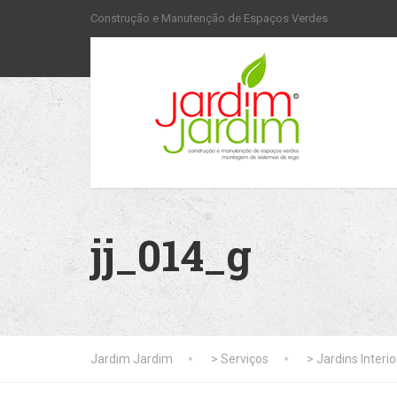
Construção e Manutenção de Espaços Verdes
jj_014_g
Jardim Jardim
>
Serviços
>
Jardins Interi