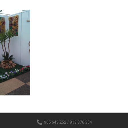
965 643 252 / 913 376 354