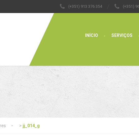
(+351) 913 376 354
(+351) 9
INÍCIO
SERVIÇOS
ores
>
jj_014_g