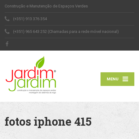
Construção e Manutenção de Espaços Verdes
(+351) 913 376 354
(+351) 965 643 252 (Chamadas para a rede móvel nacional)
MENU
fotos iphone 415