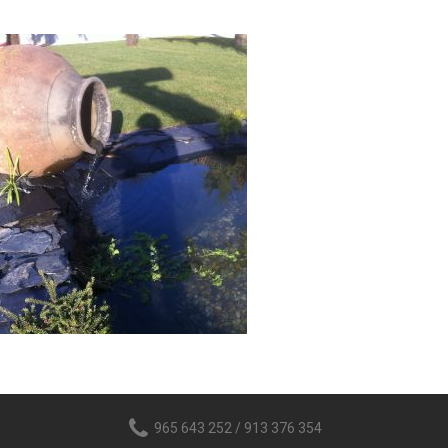
965 643 252 / 913 376 354