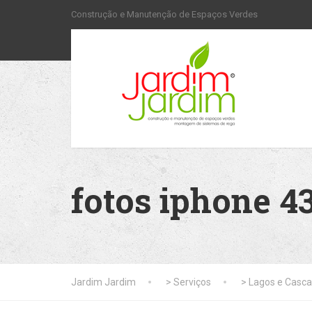
Construção e Manutenção de Espaços Verdes
fotos iphone 4
Jardim Jardim
>
Serviços
>
Lagos e Casca