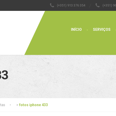
(+351) 913 376 354
(+351) 9
INÍCIO
SERVIÇOS
33
tas
>
fotos iphone 433