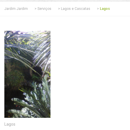
Jardim Jardim
>
Serviços
>
Lagos e Cascatas
>
Lagos
Lagos