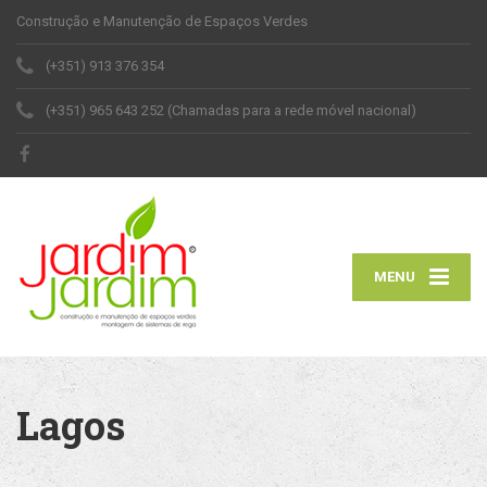
Construção e Manutenção de Espaços Verdes
(+351) 913 376 354
(+351) 965 643 252 (Chamadas para a rede móvel nacional)
MENU
Lagos