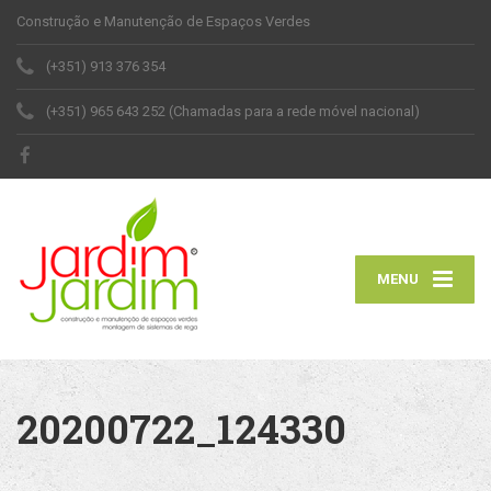
Construção e Manutenção de Espaços Verdes
(+351) 913 376 354
(+351) 965 643 252 (Chamadas para a rede móvel nacional)
MENU
20200722_124330