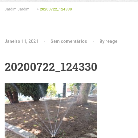
Jardim Jardim
>
20200722_124330
Janeiro 11, 2021
Sem comentários
By reage
20200722_124330