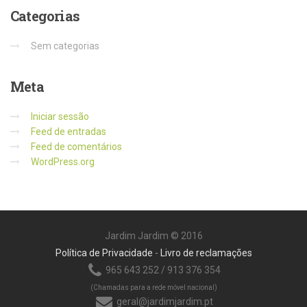
Categorias
Sem categorias
Meta
Iniciar sessão
Feed de entradas
Feed de comentários
WordPress.org
Jardim Jardim © 2016
Política de Privacidade
-
Livro de reclamações
965 643 252 / 913 376 354
(Chamadas para a rede móvel nacional)
geral@jardimjardim.pt