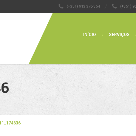
(+351) 913 376 354
(+351) 9
INÍCIO
SERVIÇOS
36
11_174636