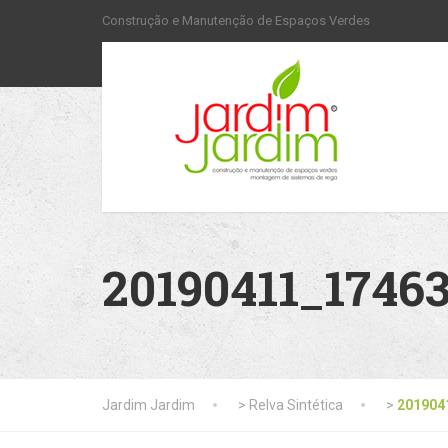
Construção e Manutenção de Espaços Verdes
20190411_1746
Jardim Jardim
>
Relva Sintética
>
201904