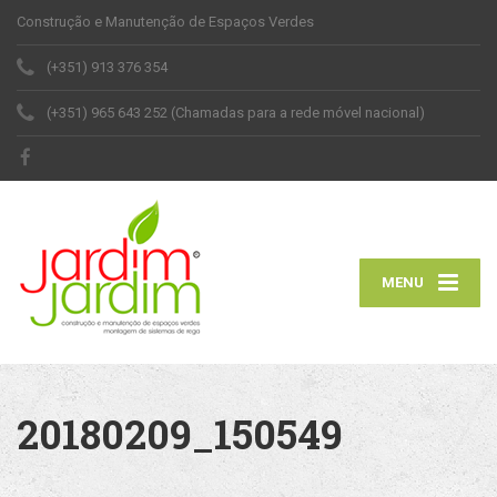
Construção e Manutenção de Espaços Verdes
(+351) 913 376 354
(+351) 965 643 252 (Chamadas para a rede móvel nacional)
MENU
20180209_150549