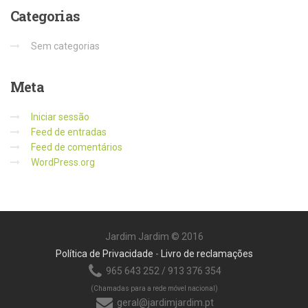
Categorias
Sem categorias
Meta
Iniciar sessão
Feed de entradas
Feed de comentários
WordPress.org
Jardim Jardim © 2016
Política de Privacidade
-
Livro de reclamações
965 643 252 / 913 376 354
(Chamadas para a rede móvel nacional)
geral@jardimjardim.pt