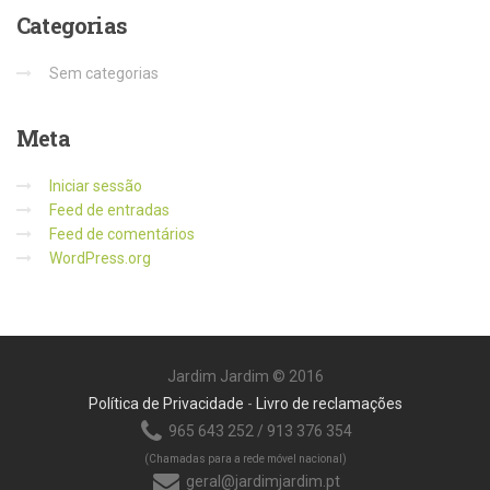
Categorias
Sem categorias
Meta
Iniciar sessão
Feed de entradas
Feed de comentários
WordPress.org
Jardim Jardim © 2016
Política de Privacidade
-
Livro de reclamações
965 643 252 / 913 376 354
(Chamadas para a rede móvel nacional)
geral@jardimjardim.pt