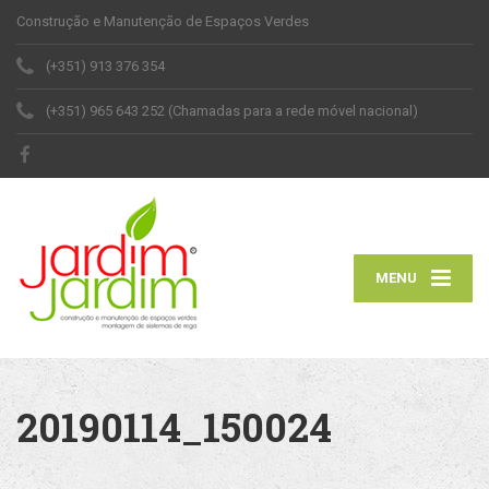
Construção e Manutenção de Espaços Verdes
(+351) 913 376 354
(+351) 965 643 252 (Chamadas para a rede móvel nacional)
MENU
20190114_150024