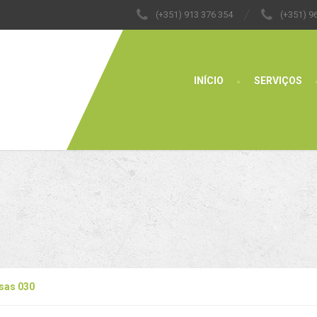
(+351) 913 376 354
(+351) 9
INÍCIO
SERVIÇOS
sas 030