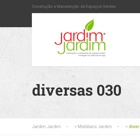
Construção e Manutenção de Espaços Verdes
diversas 030
Jardim Jardim
>
Mobiliario Jardim
>
diver