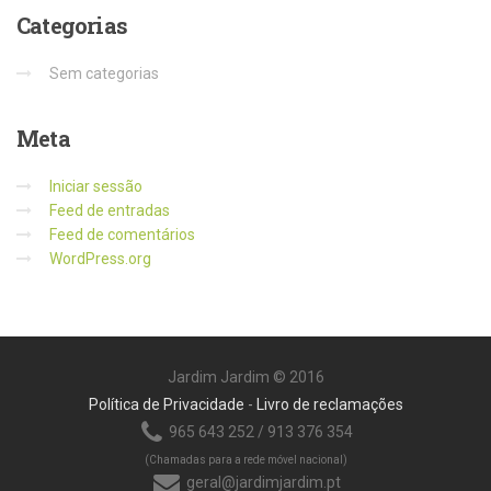
Categorias
Sem categorias
Meta
Iniciar sessão
Feed de entradas
Feed de comentários
WordPress.org
Jardim Jardim © 2016
Política de Privacidade
-
Livro de reclamações
965 643 252 / 913 376 354
(Chamadas para a rede móvel nacional)
geral@jardimjardim.pt