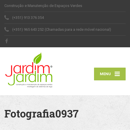
Construção e Manutenção de Espaços Verdes
(+351) 913 376 354
(+351) 965 643 252 (Chamadas para a rede móvel nacional)
MENU
Fotografia0937