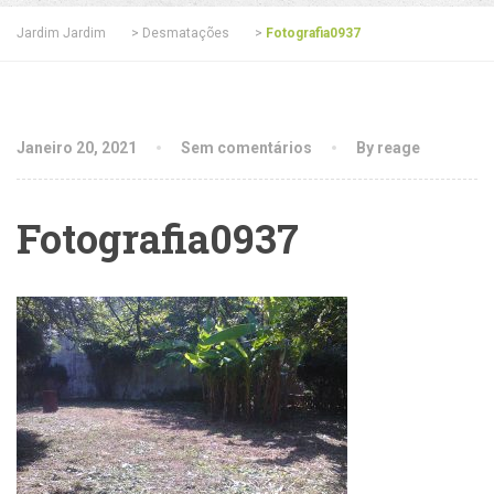
Jardim Jardim
>
Desmatações
>
Fotografia0937
Janeiro 20, 2021
Sem comentários
By reage
Fotografia0937