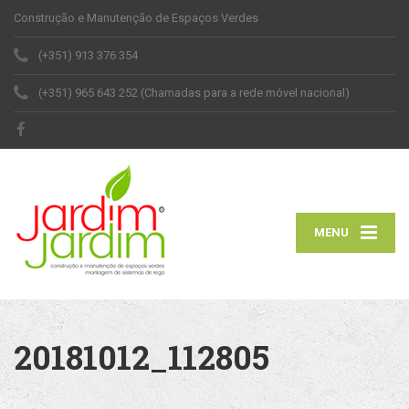
Construção e Manutenção de Espaços Verdes
(+351) 913 376 354
(+351) 965 643 252 (Chamadas para a rede móvel nacional)
MENU
20181012_112805