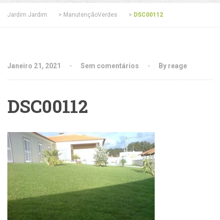
Jardim Jardim
>
ManutençãoVerdes
>
DSC00112
Janeiro 21, 2021
Sem comentários
By reage
DSC00112