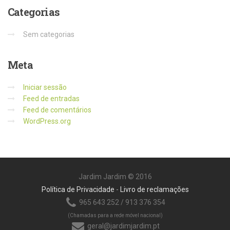
Categorias
Sem categorias
Meta
Iniciar sessão
Feed de entradas
Feed de comentários
WordPress.org
Jardim Jardim © 2016
Política de Privacidade
-
Livro de reclamações
965 643 252 / 913 376 354
(Chamadas para a rede móvel nacional)
geral@jardimjardim.pt