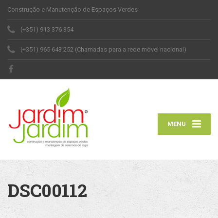
Construção e Manutenção de Espaços Verdes
(+351) 913 376 354
(+351) 965 643 252 (Chamadas para a rede móvel nacional)
MENU
DSC00112