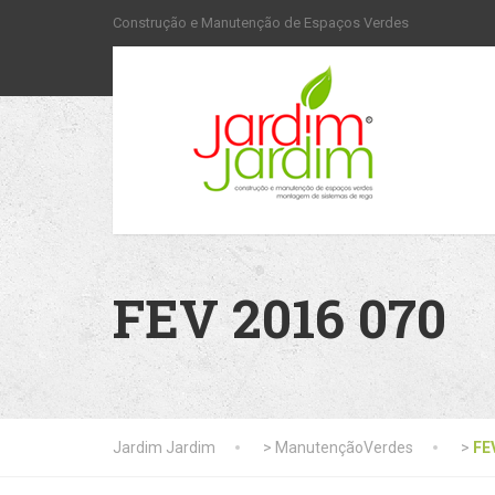
Construção e Manutenção de Espaços Verdes
FEV 2016 070
Jardim Jardim
>
ManutençãoVerdes
>
FE