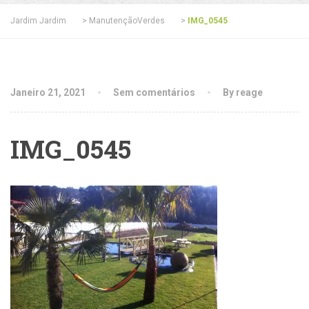
Jardim Jardim
>
ManutençãoVerdes
>
IMG_0545
Janeiro 21, 2021
Sem comentários
By reage
IMG_0545