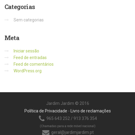
Categorias
Sem categorias
Meta
Iniciar sessão
Feed de entradas
Feed de comentários
WordPress.org
Jardim Jardim © 2016
Política de Privacidade
-
Livro de reclamações
965 643 252 / 913 376 354
(Chamadas para a rede móvel nacional)
geral@jardimjardim.pt