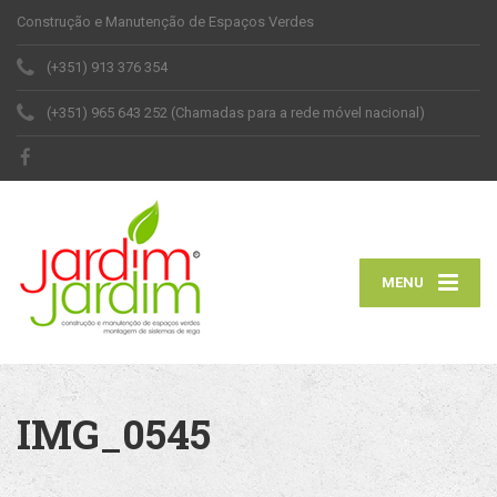
Construção e Manutenção de Espaços Verdes
(+351) 913 376 354
(+351) 965 643 252 (Chamadas para a rede móvel nacional)
MENU
IMG_0545