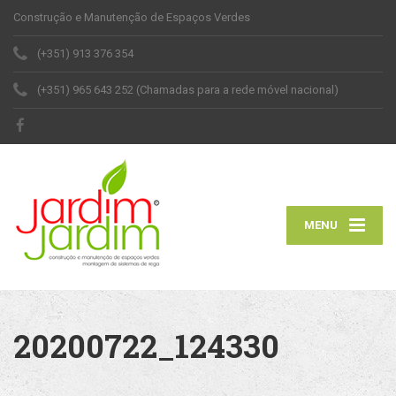
Construção e Manutenção de Espaços Verdes
(+351) 913 376 354
(+351) 965 643 252 (Chamadas para a rede móvel nacional)
MENU
20200722_124330