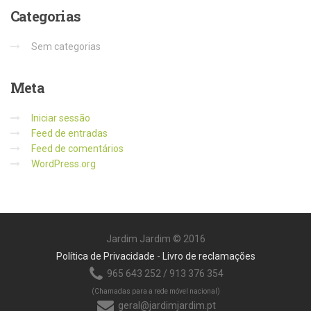
Categorias
Sem categorias
Meta
Iniciar sessão
Feed de entradas
Feed de comentários
WordPress.org
Jardim Jardim © 2016
Política de Privacidade
-
Livro de reclamações
965 643 252 / 913 376 354
(Chamadas para a rede móvel nacional)
geral@jardimjardim.pt