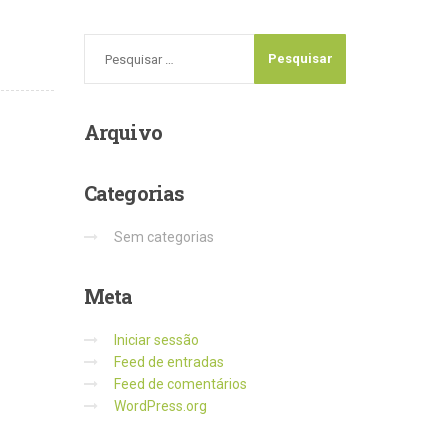
Arquivo
Categorias
Sem categorias
Meta
Iniciar sessão
Feed de entradas
Feed de comentários
WordPress.org