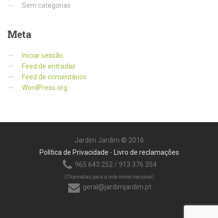
Sem categorias
Meta
Iniciar sessão
Feed de entradas
Feed de comentários
WordPress.org
Jardim Jardim © 2016
Política de Privacidade
-
Livro de reclamações
965 643 252 / 913 376 354
(Chamadas para a rede móvel nacional)
geral@jardimjardim.pt