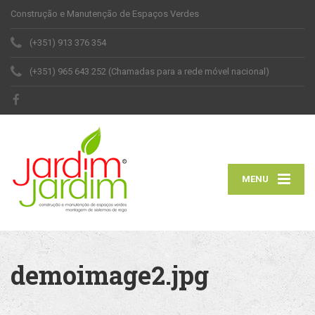
Construção e Manutenção de Espaços Verdes
(+351) 913 376 354
(+351) 965 643 252 (Chamadas para a rede móvel nacional)
MENU
demoimage2.jpg