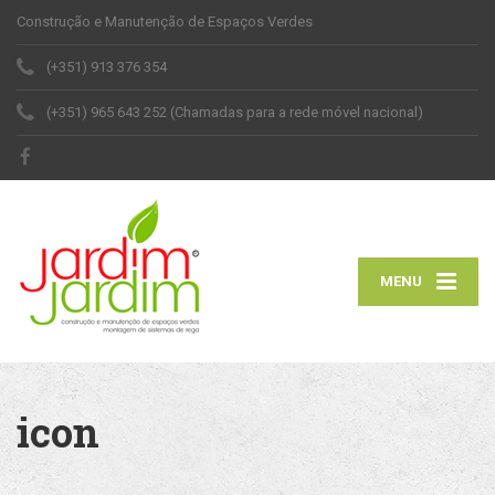
Construção e Manutenção de Espaços Verdes
(+351) 913 376 354
(+351) 965 643 252 (Chamadas para a rede móvel nacional)
MENU
icon