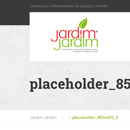
Construção e Manutenção de Espaços Verdes
placeholder_8
Jardim Jardim
>
placeholder_850x450_4