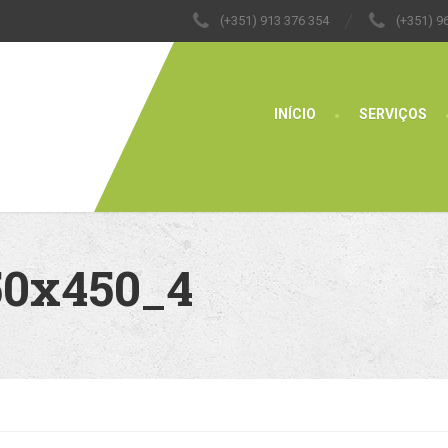
(+351) 913 376 354
(+351) 9
INÍCIO
SERVIÇOS
50x450_4