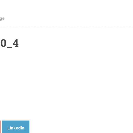
age
50_4
LinkedIn