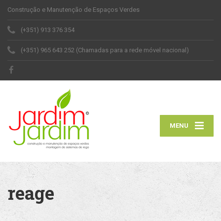
Construção e Manutenção de Espaços Verdes
(+351) 913 376 354
(+351) 965 643 252 (Chamadas para a rede móvel nacional)
MENU
reage