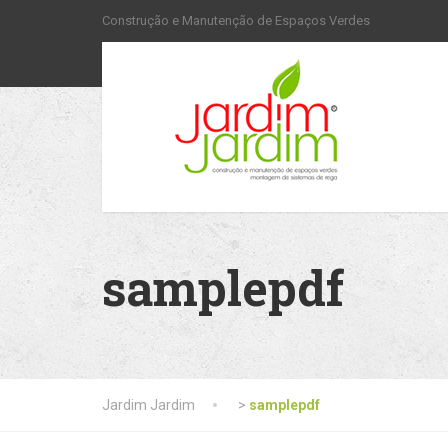
Construção e Manutenção de Espaços Verdes
samplepdf
Jardim Jardim
>
samplepdf