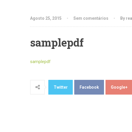
Agosto 25, 2015
Sem comentários
By re
samplepdf
samplepdf
Twitter
Facebook
Google+